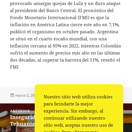
provocado amargas quejas de Lula y un duro ataque
al presidente del Banco Central. El pronóstico del
Fondo Monetario Internacional (FMI) es que la
inflación en América Latina cierre este año en 7,1%,
publicó el organismo en octubre pasado. Argentina
se situó en el cuarto escaño mundial, con una
inflación cercana al 95% en 2022, mientras Colombia
sufrió el aumento de precios más alto en las últimas
dos décadas, al superar la barrera del 11%, reseñó el
FMI
Publicado
Autor
Categorías
marzo 2, 2023
Fuente
Nacional
,
Portada
Nuestro sitio web utiliza cookies
el
para brindarte la mejor
Navegación
experiencia. Sin embargo, al
ANTERIOR
de
Inseguridad y violencia se disparan en
Entrada
continuar utilizando nuestro
entradas
Tehuantepec, ahora asaltan otro OXXO
anterior:
sitio web, aceptas nuestro uso de