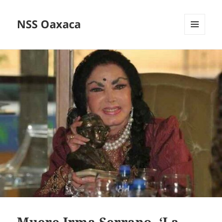
NSS Oaxaca
MENÚ
Y
WIDGETS