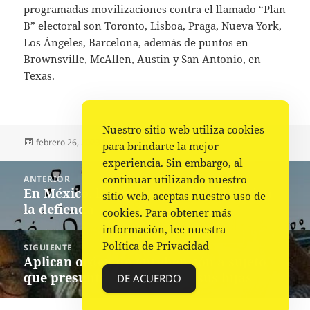
programadas movilizaciones contra el llamado “Plan
B” electoral son Toronto, Lisboa, Praga, Nueva York,
Los Ángeles, Barcelona, además de puntos en
Brownsville, McAllen, Austin y San Antonio, en
Texas.
Nuestro sitio web utiliza cookies
Publicado
Autor
Categorías
febrero 26, 2023
Fuente
Mundo
para brindarte la mejor
el
experiencia. Sin embargo, al
Navegación
continuar utilizando nuestro
ANTERIOR
de
En México, la democracia sí tiene quien
Entrada
sitio web, aceptas nuestro uso de
entradas
la defienda
anterior:
cookies. Para obtener más
información, lee nuestra
Política de Privacidad
SIGUIENTE
Aplican orden de aprehensión a sujeto
Siguiente
que presuntamente mató a sus hijas
entrada:
DE ACUERDO