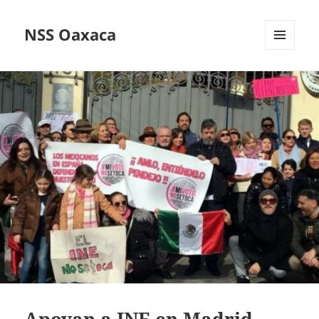
NSS Oaxaca
MENÚ
Y
WIDGETS