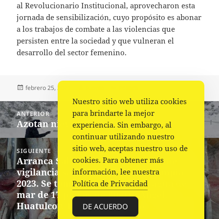
al Revolucionario Institucional, aprovecharon esta
jornada de sensibilización, cuyo propósito es abonar
a los trabajos de combate a las violencias que
persisten entre la sociedad y que vulneran el
desarrollo del sector femenino.
Publicado
Autor
Categorías
febrero 25, 2023
Fuente
Política
el
Nuestro sitio web utiliza cookies
Navegación
para brindarte la mejor
ANTERIOR
de
Azotan nieve y lluvias a California
Entrada
experiencia. Sin embargo, al
entradas
anterior:
continuar utilizando nuestro
sitio web, aceptas nuestro uso de
SIGUIENTE
Arranca Salud Oaxaca Operativo de
cookies. Para obtener más
Siguiente
vigilancia sanitaria Cuaresma Limpia
información, lee nuestra
entrada:
2023. Se tomarán muestras de agua de
Política de Privacidad
mar de 17 playas de Puerto Ángel,
Huatulco y Puerto Escondido.
DE ACUERDO