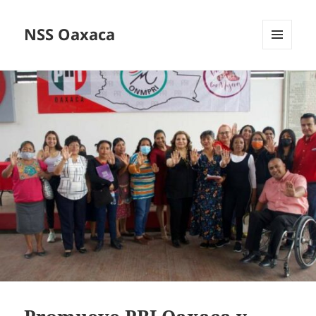
NSS Oaxaca
MENÚ
Y
WIDGETS