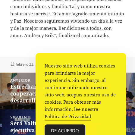
como individuos y familia. Tal y como nuestra
historia se merece. En amor, agradecimiento infinito
y Paz. Nosotros seguiremos viviendo un día a la vez
y de la mejor manera. Bendiciones a todos, con
amor. Andrea y Erik”, finaliza el comunicado.
Publicado
Autor
Categorías
febrero 22, 2023
Fuente
Sociales
Nuestro sitio web utiliza cookies
el
para brindarte la mejor
Navegación
experiencia. Sin embargo, al
ANTERIOR
de
Estrechan Gobierno del Estado y ONU
Entrada
continuar utilizando nuestro
entradas
cooperación y esfuerzos para el
anterior:
sitio web, aceptas nuestro uso de
desarrollo de Oaxaca
cookies. Para obtener más
información, lee nuestra
Política de Privacidad
SIGUIENTE
Será Yalitza Aparicio productora
Siguiente
ejecutiva de ‘Bonded’
entrada:
DE ACUERDO