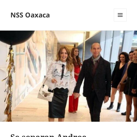
NSS Oaxaca
MENÚ
Y
WIDGETS