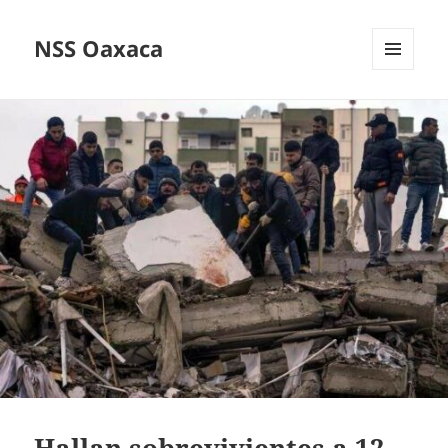
NSS Oaxaca
MENÚ
Y
WIDGETS