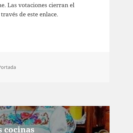
e. Las votaciones cierran el
través de este enlace.
s
Portada
s cocinas