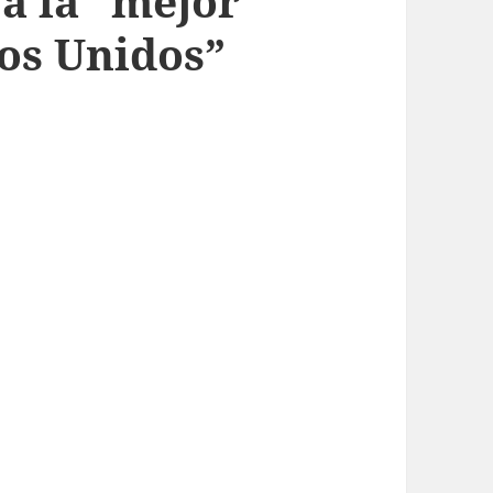
a la “mejor
os Unidos”