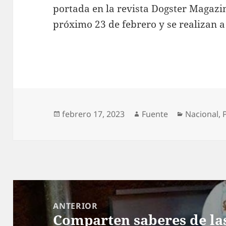
portada en la revista Dogster Magazin
próximo 23 de febrero y se realizan a 
Publicado
Autor
Categoría
febrero 17, 2023
Fuente
Nacional
,
el
Navegación
de
ANTERIOR
Comparten saberes de la
entradas
Entrada