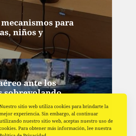
l mecanismos para
as, niños y
aéreo ante los
os sobrevolando
Nuestro sitio web utiliza cookies para brindarte la
mejor experiencia. Sin embargo, al continuar
utilizando nuestro sitio web, aceptas nuestro uso de
cookies. Para obtener más información, lee nuestra
Política de Privacidad