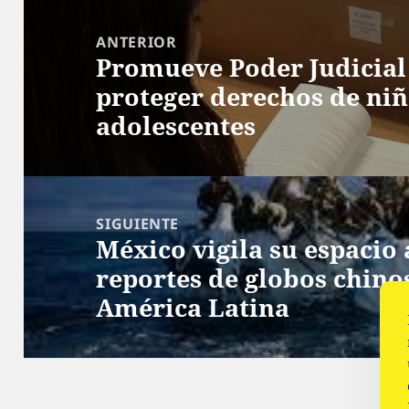
Navegación
de
ANTERIOR
Promueve Poder Judicia
entradas
Entrada
proteger derechos de niñ
anterior:
adolescentes
SIGUIENTE
México vigila su espacio 
Siguiente
reportes de globos chin
entrada:
América Latina