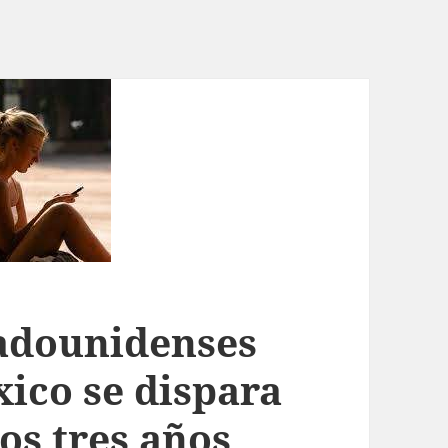
tadounidenses
xico se dispara
os tres años