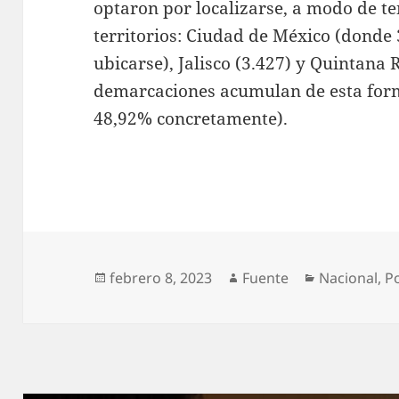
optaron por localizarse, a modo de te
territorios: Ciudad de México (donde
ubicarse), Jalisco (3.427) y Quintana R
demarcaciones acumulan de esta forma
48,92% concretamente).
Publicado
Autor
Categorías
febrero 8, 2023
Fuente
Nacional
,
P
el