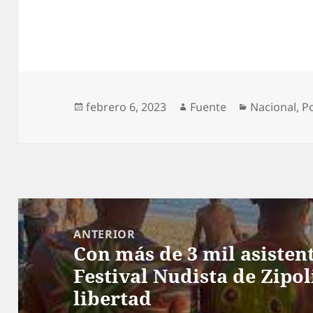
Publicado
Autor
Categorías
febrero 6, 2023
Fuente
Nacional
,
P
el
Navegación
de
ANTERIOR
Con más de 3 mil asisten
entradas
Entrada
Festival Nudista de Zipol
anterior:
libertad