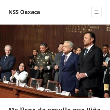
NSS Oaxaca
MENÚ
Y
WIDGETS