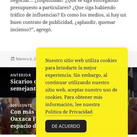
negociar… ¿Impunidad? ¿Que se siga entregando
presupuesto a particulares? ¿Que siga habiendo
tráfico de influencias? Es como los medios, si hay un
buen contrato de publicidad, ¿aplaudir, quemar
incienso?”, agregó.
Publicado
Autor
Categorías
febrero 6, 2023
Fuente
Nacional
,
Portada
Nuestro sitio web utiliza cookies
el
para brindarte la mejor
Navegación
experiencia. Sin embargo, al
ANTERIOR
de
Sicarios del CJNG utilizan uniformes
Entrada
continuar utilizando nuestro
entradas
semejantes a los de la Guardia Nacional
anterior:
sitio web, aceptas nuestro uso de
cookies. Para obtener más
información, lee nuestra
SIGUIENTE
Con más de 3 mil asistentes, vuelve a
Siguiente
Política de Privacidad
Oaxaca Festival Nudista de Zipolite, un
entrada:
espacio de libertad
DE ACUERDO