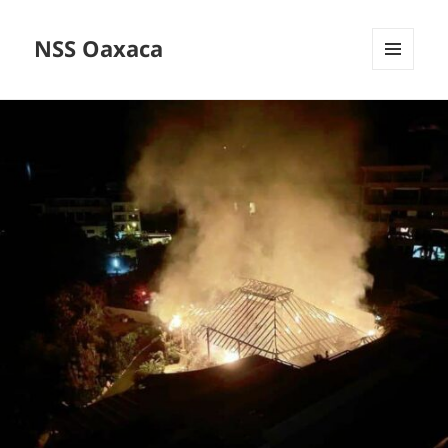
NSS Oaxaca
MENÚ
Y
WIDGETS