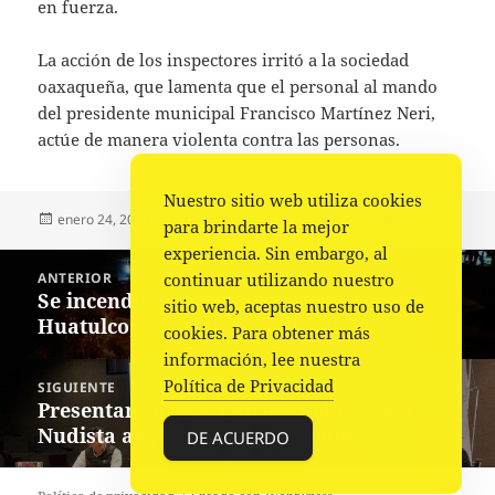
en fuerza.
La acción de los inspectores irritó a la sociedad
oaxaqueña, que lamenta que el personal al mando
del presidente municipal Francisco Martínez Neri,
actúe de manera violenta contra las personas.
Nuestro sitio web utiliza cookies
Publicado
Autor
Categorías
enero 24, 2023
La redacción
Ciudad
,
Portada
para brindarte la mejor
el
experiencia. Sin embargo, al
Navegación
continuar utilizando nuestro
ANTERIOR
de
Se incendia palapa de restaurante en
Entrada
sitio web, aceptas nuestro uso de
entradas
Huatulco; solo daños materiales
anterior:
cookies. Para obtener más
información, lee nuestra
Política de Privacidad
SIGUIENTE
Presentan Octava Edición del Festival
Siguiente
Nudista a realizarse en Zipolite
entrada:
DE ACUERDO