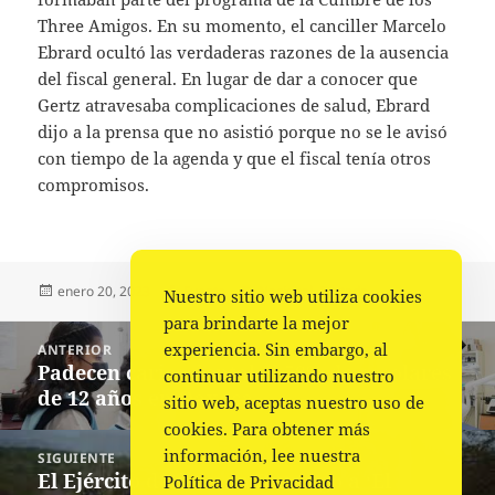
Three Amigos. En su momento, el canciller Marcelo
Ebrard ocultó las verdaderas razones de la ausencia
del fiscal general. En lugar de dar a conocer que
Gertz atravesaba complicaciones de salud, Ebrard
dijo a la prensa que no asistió porque no se le avisó
con tiempo de la agenda y que el fiscal tenía otros
compromisos.
Publicado
Autor
Categorías
enero 20, 2023
Fuente
Nacional
,
Portada
Nuestro sitio web utiliza cookies
el
para brindarte la mejor
Navegación
experiencia. Sin embargo, al
ANTERIOR
de
Padecen caries dental el 58% de escolares
Entrada
continuar utilizando nuestro
entradas
de 12 años en Oaxaca
anterior:
sitio web, aceptas nuestro uso de
cookies. Para obtener más
información, lee nuestra
SIGUIENTE
El Ejército detiene en Durango a ‘El
Siguiente
Política de Privacidad