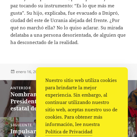
paz tocando su instrumento: “Es lo que más me
gusta”. Su hijo, explicaba, fue evacuado a Dnipró,
ciudad del este de Ucrania alejada del frente. ¿Por
qué no marchó ella? No lo quiso aclarar. Su mirada
delataba a una persona desorientada, de alguien que
ha desconectado de la realidad.
Publicado
Autor
Categorías
enero 16, 2023
Fuente
Mundo
,
Portada
el
Nuestro sitio web utiliza cookies
Navegación
para brindarte la mejor
ANTERIOR
de
Nombran a Irma Bolaños como
Entrada
experiencia. Sin embargo, al
entradas
Presidenta Honoraria de la delegación
anterior:
continuar utilizando nuestro
estatal de la Cruz Roja Mexicana
sitio web, aceptas nuestro uso de
cookies. Para obtener más
información, lee nuestra
SIGUIENTE
Impulsar la educación en Oaxaca es una
Siguiente
Política de Privacidad