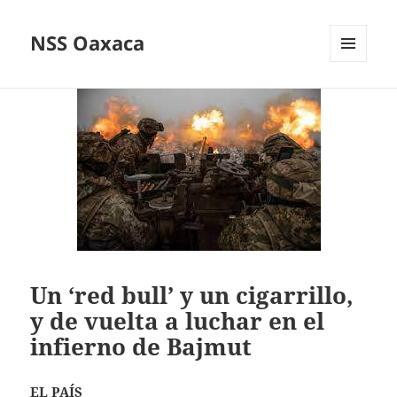
NSS Oaxaca
MENÚ
Y
WIDGETS
Un ‘red bull’ y un cigarrillo,
y de vuelta a luchar en el
infierno de Bajmut
EL PAÍS