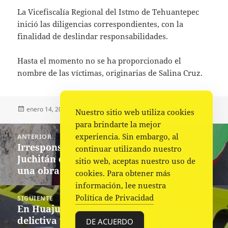
La Vicefiscalía Regional del Istmo de Tehuantepec
inició las diligencias correspondientes, con la
finalidad de deslindar responsabilidades.
Hasta el momento no se ha proporcionado el
nombre de las víctimas, originarias de Salina Cruz.
Publicado
Autor
Categorías
enero 14, 2023
La redacción
Policiaca
,
Portada
Nuestro sitio web utiliza cookies
el
para brindarte la mejor
Navegación
experiencia. Sin embargo, al
ANTERIOR
de
Irresponsabilidad del ayuntamiento de
Entrada
continuar utilizando nuestro
entradas
Juchitán deja un muerto sepultado en
anterior:
sitio web, aceptas nuestro uso de
una obra
cookies. Para obtener más
información, lee nuestra
Política de Privacidad
SIGUIENTE
En Huajuapan se incrementa la ola
Siguiente
delictiva y criminal
entrada:
DE ACUERDO