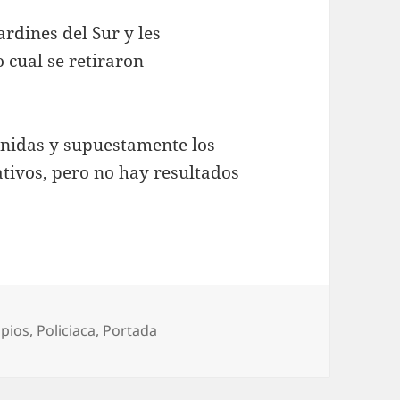
ardines del Sur y les
o cual se retiraron
nidas y supuestamente los
tivos, pero no hay resultados
rías
ipios
,
Policiaca
,
Portada