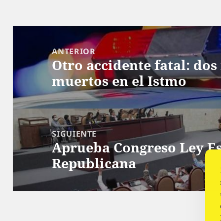
Navegación
de
ANTERIOR
Otro accidente fatal: dos
entradas
Entrada
muertos en el Istmo
anterior:
SIGUIENTE
Aprueba Congreso Ley Es
Siguiente
Republicana
entrada: