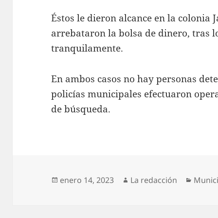
Éstos le dieron alcance en la colonia J
arrebataron la bolsa de dinero, tras l
tranquilamente.
En ambos casos no hay personas dete
policías municipales efectuaron opera
de búsqueda.
Publicado
Autor
Catego
enero 14, 2023
La redacción
Munic
el