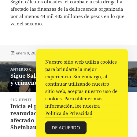
Según cálculos oficiales, el combate a esta droga ha
afectado las finanzas de la delincuencia organizada
por al menos 44 mil 405 millones de pesos en lo que
va del sexenio.
Publicado
Autor
Categorías
enero 9, 2023
Fuente
Nacional
,
Portada
el
Nuestro sitio web utiliza cookies
Navegación
para brindarte la mejor
ANTERIOR
de
Sigue Salina Cruz entre ingobernabilidad
Entrada
experiencia. Sin embargo, al
entradas
y crímenes
anterior:
continuar utilizando nuestro
sitio web, aceptas nuestro uso de
cookies. Para obtener más
SIGUIENTE
Inicia el periodo de pruebas, previo a la
información, lee nuestra
Siguiente
reanudación de la operación en el tramo
Política de Privacidad
entrada:
afectado de la Línea 3 del Metro: Claudia
Sheinbaum
DE ACUERDO