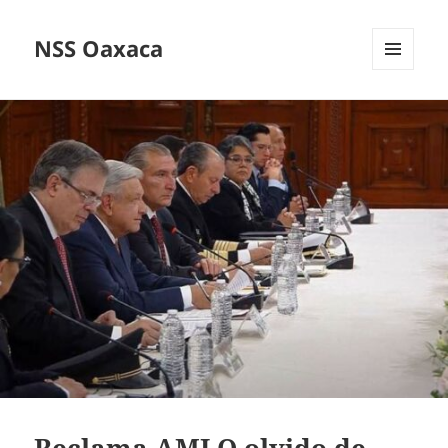
NSS Oaxaca
MENÚ
Y
WIDGETS