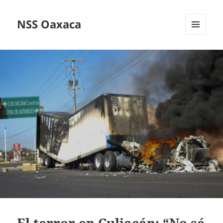
NSS Oaxaca
MENÚ
Y
WIDGETS