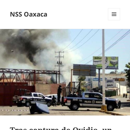
NSS Oaxaca
MENÚ
Y
WIDGETS