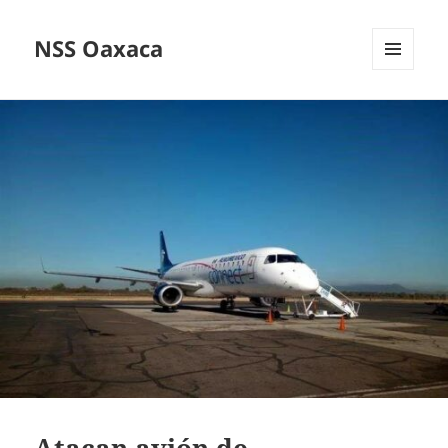
NSS Oaxaca
MENÚ
Y
WIDGETS