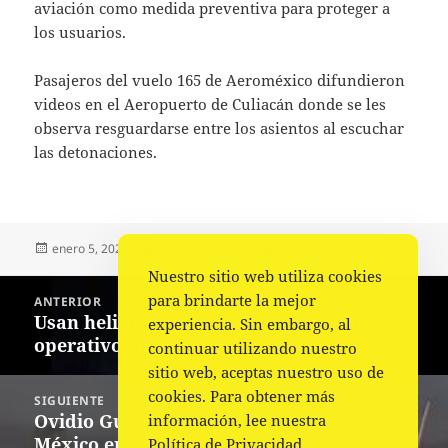
aviación como medida preventiva para proteger a
los usuarios.
Pasajeros del vuelo 165 de Aeroméxico difundieron
videos en el Aeropuerto de Culiacán donde se les
observa resguardarse entre los asientos al escuchar
las detonaciones.
Publicado
Autor
Categorías
enero 5, 2023
Fuente
Nacional
,
Portada
el
Nuestro sitio web utiliza cookies
Navegación
para brindarte la mejor
ANTERIOR
de
Usan helicópteros artillados durante
Entrada
experiencia. Sin embargo, al
entradas
operativo en Culiacán
anterior:
continuar utilizando nuestro
sitio web, aceptas nuestro uso de
cookies. Para obtener más
SIGUIENTE
Ovidio Guzmán aterriza en Ciudad de
información, lee nuestra
Siguiente
México en un avión del Ejército. Los
Política de Privacidad
entrada: