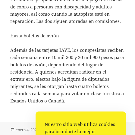
de cobro a personas con discapacidad y adultos
mayores, así como cuando la autopista esté en
reparación. Las dos siguen atoradas en comisiones.
Hasta boletos de avión
Además de las tarjetas IAVE, los congresistas reciben
cada semana entre 10 mil 300 y 20 mil 900 pesos para
boletos de avión, dependiendo del lugar de
residencia. A quienes acreditan radicar en el
extranjero, electos bajo la figura de diputados
migrantes, se les otorgan hasta cuatro boletos
redondos cada semana para volar en clase turística a
Estados Unidos o Canadá.
Nuestro sitio web utiliza cookies
Publicado
Autor
Categorías
enero 4, 2023
Fuente
Nacional
,
Política
,
Portada
para brindarte la mejor
el