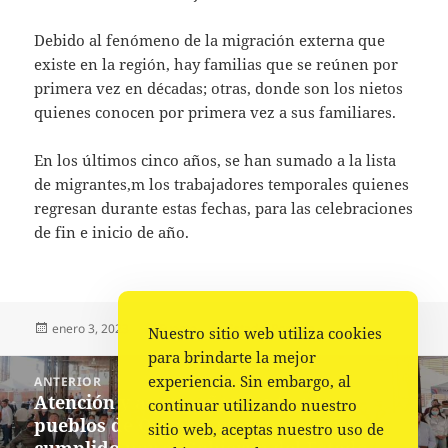
Debido al fenómeno de la migración externa que
existe en la región, hay familias que se reúnen por
primera vez en décadas; otras, donde son los nietos
quienes conocen por primera vez a sus familiares.
En los últimos cinco años, se han sumado a la lista
de migrantes,m los trabajadores temporales quienes
regresan durante estas fechas, para las celebraciones
de fin e inicio de año.
Publicado
Autor
Categorías
enero 3, 2023
Fuente
Estado
,
Portada
Nuestro sitio web utiliza cookies
el
para brindarte la mejor
Navegación
experiencia. Sin embargo, al
ANTERIOR
de
Atención y acompañamiento a los
Entrada
continuar utilizando nuestro
entradas
pueblos de Oaxaca, un compromiso
anterior:
sitio web, aceptas nuestro uso de