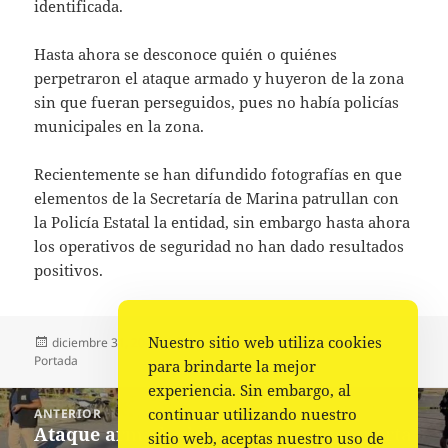
identificada.
Hasta ahora se desconoce quién o quiénes
perpetraron el ataque armado y huyeron de la zona
sin que fueran perseguidos, pues no había policías
municipales en la zona.
Recientemente se han difundido fotografías en que
elementos de la Secretaría de Marina patrullan con
la Policía Estatal la entidad, sin embargo hasta ahora
los operativos de seguridad no han dado resultados
positivos.
Nuestro sitio web utiliza cookies
Publicado
Autor
Categorías
diciembre 31, 2022
La redacción
Ciudad
,
Policiaca
,
el
Portada
para brindarte la mejor
experiencia. Sin embargo, al
Navegación
continuar utilizando nuestro
ANTERIOR
de
Ataque armado deja una persona muerta
Entrada
sitio web, aceptas nuestro uso de
entradas