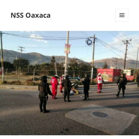
NSS Oaxaca
MENÚ
Y
WIDGETS