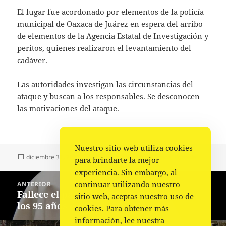
El lugar fue acordonado por elementos de la policía
municipal de Oaxaca de Juárez en espera del arribo
de elementos de la Agencia Estatal de Investigación y
peritos, quienes realizaron el levantamiento del
cadáver.
Las autoridades investigan las circunstancias del
ataque y buscan a los responsables. Se desconocen
las motivaciones del ataque.
Nuestro sitio web utiliza cookies
Publicado
Autor
Categorías
diciembre 31, 2022
La redacción
Policiaca
,
Portada
para brindarte la mejor
el
experiencia. Sin embargo, al
Navegación
continuar utilizando nuestro
ANTERIOR
de
Fallece el papa emérito Benedicto XVI a
Entrada
sitio web, aceptas nuestro uso de
entradas
los 95 años de edad
anterior:
cookies. Para obtener más
información, lee nuestra