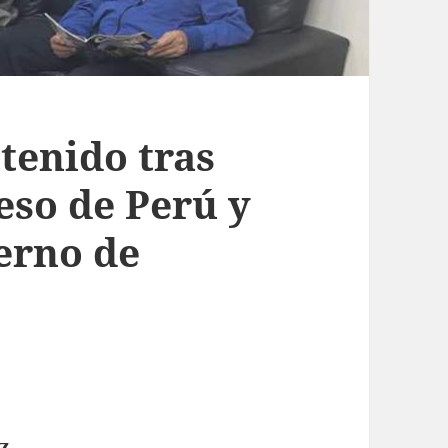
etenido tras
eso de Perú y
erno de