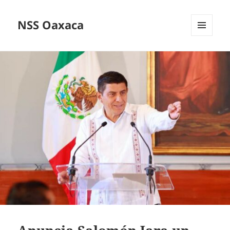
NSS Oaxaca
MENÚ
Y
WIDGETS