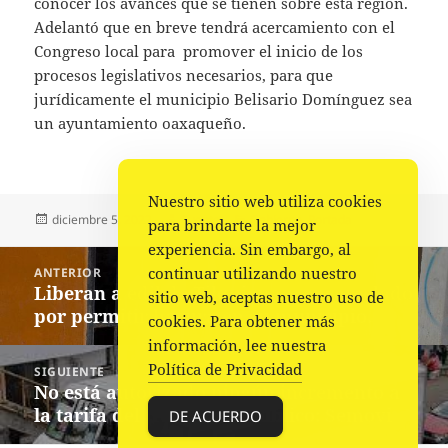
conocer los avances que se tienen sobre esta región.
Adelantó que en breve tendrá acercamiento con el
Congreso local para promover el inicio de los
procesos legislativos necesarios, para que
jurídicamente el municipio Belisario Domínguez sea
un ayuntamiento oaxaqueño.
Nuestro sitio web utiliza cookies
Publicado
Autor
Categorías
diciembre 5, 2022
Fuente
Gobierno
,
Portada
para brindarte la mejor
el
experiencia. Sin embargo, al
Navegación
continuar utilizando nuestro
ANTERIOR
de
Liberan a edil de Tilquiapan, encarcelado
Entrada
sitio web, aceptas nuestro uso de
entradas
por permitir basura en su municipio.
anterior:
cookies. Para obtener más
información, lee nuestra
Política de Privacidad
SIGUIENTE
No está autorizado ningún incremento a
Siguiente
la tarifa del transporte público: Semovi
entrada:
DE ACUERDO