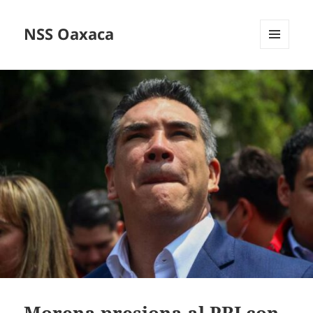
NSS Oaxaca
MENÚ
Y
WIDGETS