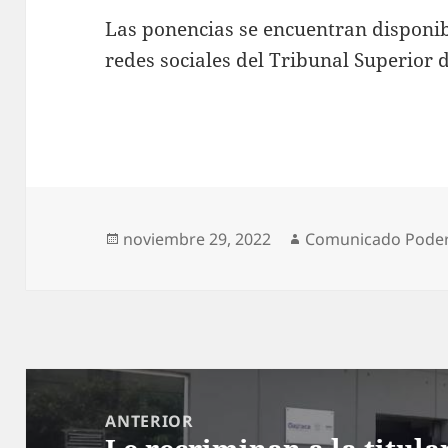
Las ponencias se encuentran disponib
redes sociales del Tribunal Superior d
Publicado
Autor
noviembre 29, 2022
Comunicado Poder 
el
Navegación
de
ANTERIOR
entradas
Entrada