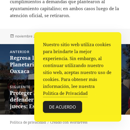
cumplimientos a demandas que plantearon al
ayuntamiento capitalino; en ambos casos luego de la
atención oficial, se retiraron.
Publicado
Autor
Categorías
noviembre 29, 2022
La redacción
Policiaca
,
Portada
el
Nuestro sitio web utiliza cookies
Navegación
para brindarte la mejor
ANTERIOR
de
Regresa la Noche de las Estrellas al
Entrada
experiencia. Sin embargo, al
entradas
Planetario Nundehui de la ciudad de
anterior:
continuar utilizando nuestro
Oaxaca
sitio web, aceptas nuestro uso de
cookies. Para obtener más
información, lee nuestra
SIGUIENTE
Proteger los derechos humanos y
Siguiente
Política de Privacidad
defender la Constitución, obligación de
entrada:
jueces: Especialistas
DE ACUERDO
Política de privacidad
Creado con WordPress