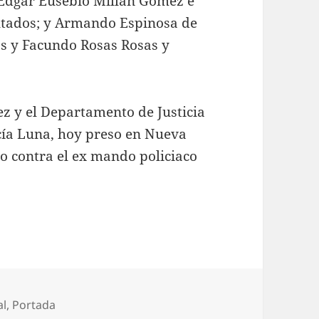
Edgar Eusebio Millán Gómez e
utados; y Armando Espinosa de
os y Facundo Rosas Rosas y
ez y el Departamento de Justicia
rcía Luna, hoy preso en Nueva
io contra el ex mando policiaco
ías
al
,
Portada