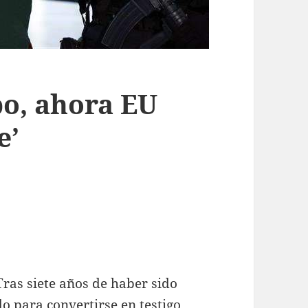
po, ahora EU
e’
ras siete años de haber sido
do para convertirse en testigo