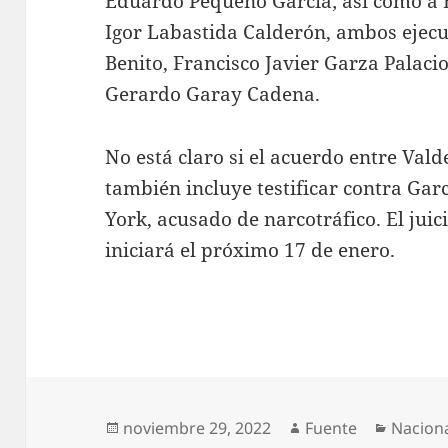
Eduardo Pequeño García; así como a 
Igor Labastida Calderón, ambos ejec
Benito, Francisco Javier Garza Palaci
Gerardo Garay Cadena.
No está claro si el acuerdo entre Vald
también incluye testificar contra Ga
York, acusado de narcotráfico. El juic
iniciará el próximo 17 de enero.
Publicado
Autor
Categor
noviembre 29, 2022
Fuente
Nacion