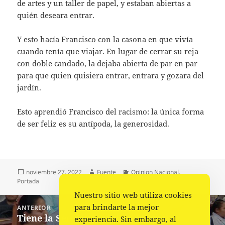
de artes y un taller de papel, y estaban abiertas a
quién deseara entrar.
Y esto hacía Francisco con la casona en que vivía
cuando tenía que viajar. En lugar de cerrar su reja
con doble candado, la dejaba abierta de par en par
para que quien quisiera entrar, entrara y gozara del
jardín.
Esto aprendió Francisco del racismo: la única forma
de ser feliz es su antípoda, la generosidad.
Publicado
Autor
Categorías
noviembre 27, 2022
Fuente
Opinion Nacional
,
el
Portada
Nuestro sitio web utiliza cookies
Navegación
para brindarte la mejor
ANTERIOR
de
Tiene la Sección 22 del SNTE nueva
Entrada
experiencia. Sin embargo, al
entradas