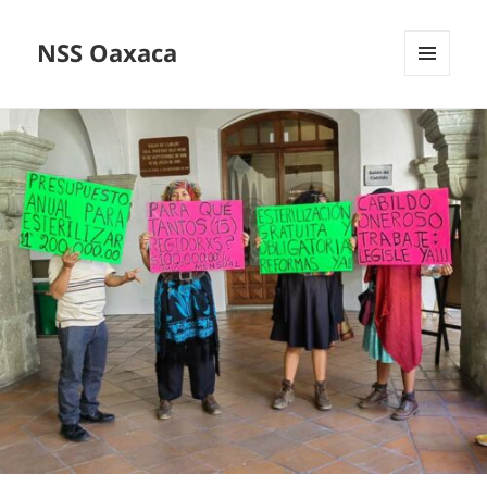
NSS Oaxaca
MENÚ
Y
WIDGETS