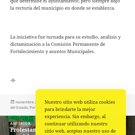
que determine el ayuntamiento; pero siempre bajo
la rectoría del municipio en donde se establezca.
La iniciativa fue turnada para su estudio, análisis y
dictaminación a la Comisión Permanente de
Fortalecimiento y asuntos Municipales.
-0-
Nuestro sitio web utiliza cookies
Publicado
Autor
Categorías
noviembre 25, 2022
Comunicado Congreso
Congreso
el
del Estado
,
Portada
para brindarte la mejor
experiencia. Sin embargo, al
Navegación
continuar utilizando nuestro
ANTERIOR
de
Protestan animalistas en el palacio
Entrada
sitio web, aceptas nuestro uso de
entradas