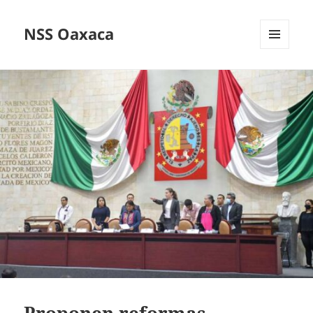
NSS Oaxaca
MENÚ
Y
WIDGETS