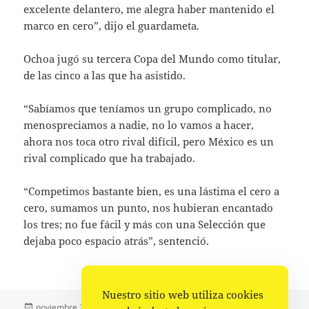
excelente delantero, me alegra haber mantenido el
marco en cero”, dijo el guardameta.
Ochoa jugó su tercera Copa del Mundo como titular,
de las cinco a las que ha asistido.
“Sabíamos que teníamos un grupo complicado, no
menospreciamos a nadie, no lo vamos a hacer,
ahora nos toca otro rival difícil, pero México es un
rival complicado que ha trabajado.
“Competimos bastante bien, es una lástima el cero a
cero, sumamos un punto, nos hubieran encantado
los tres; no fue fácil y más con una Selección que
dejaba poco espacio atrás”, sentenció.
Nuestro sitio web utiliza cookies
Publicado
Autor
Categorías
noviembre 22, 2022
Fuente
Deportes