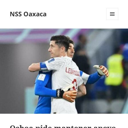
NSS Oaxaca
MENÚ
Y
WIDGETS