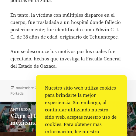
policías en la zona.
En tanto, la víctima con múltiples disparos en el
cuerpo, fue trasladada a un hospital donde falleció
posteriormente; fue identificado como Edwin G. L.
C., de 38 años de edad, originario de Tehuantepec.
Aún se desconoce los motivos por los cuales fue
ejecutado, hechos que investiga la Fiscalía General
del Estado de Oaxaca.
Nuestro sitio web utiliza cookies
Publicado
Autor
Categorías
noviembre 22, 2022
Fuente
Municipios
,
Policiaca
,
el
Portada
para brindarte la mejor
experiencia. Sin embargo, al
Navegación
continuar utilizando nuestro
ANTERIOR
de
Vibra el Estadio 974 con invasión
Entrada
sitio web, aceptas nuestro uso de
entradas
mexicana
anterior:
cookies. Para obtener más
información, lee nuestra