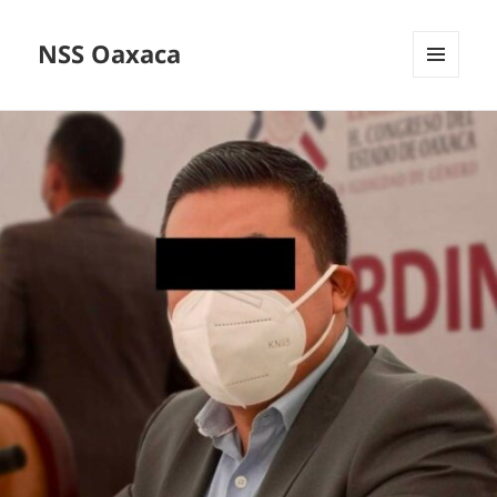
NSS Oaxaca
MENÚ
Y
WIDGETS