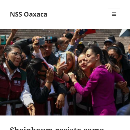
NSS Oaxaca
MENÚ
Y
WIDGETS