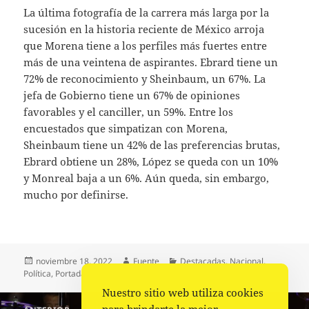
La última fotografía de la carrera más larga por la
sucesión en la historia reciente de México arroja
que Morena tiene a los perfiles más fuertes entre
más de una veintena de aspirantes. Ebrard tiene un
72% de reconocimiento y Sheinbaum, un 67%. La
jefa de Gobierno tiene un 67% de opiniones
favorables y el canciller, un 59%. Entre los
encuestados que simpatizan con Morena,
Sheinbaum tiene un 42% de las preferencias brutas,
Ebrard obtiene un 28%, López se queda con un 10%
y Monreal baja a un 6%. Aún queda, sin embargo,
mucho por definirse.
Publicado
Autor
Categorías
noviembre 18, 2022
Fuente
Destacadas
,
Nacional
,
el
Política
,
Portada
Nuestro sitio web utiliza cookies
Navegación