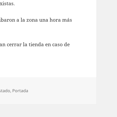
xistas.
ribaron a la zona una hora más
n cerrar la tienda en caso de
ategorías
stado
,
Portada