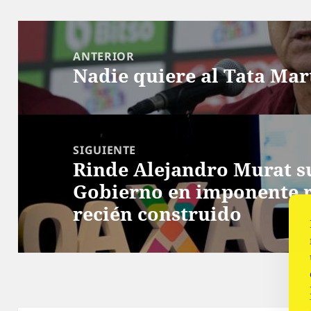
Navegación
de
ANTERIOR
Nadie quiere al Tata Mar
entradas
Entrada
anterior:
SIGUIENTE
Rinde Alejandro Murat s
Siguiente
Gobierno en imponente r
entrada:
recién construido