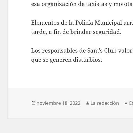
esa organización de taxistas y motota
Elementos de la Policía Municipal ar
tarde, a fin de brindar seguridad.
Los responsables de Sam’s Club valora
que se generen disturbios.
Publicado
Autor
C
noviembre 18, 2022
La redacción
E
el