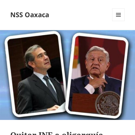
NSS Oaxaca
MENÚ
Y
WIDGETS