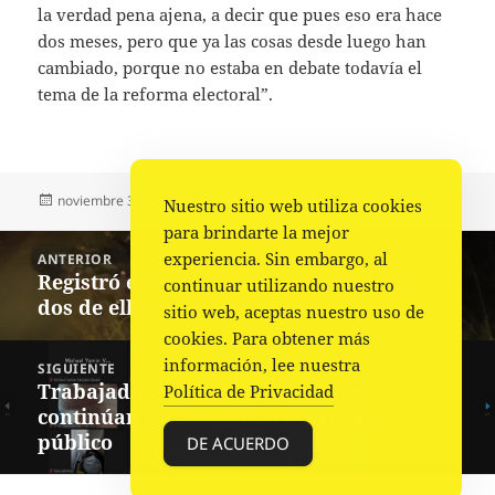
la verdad pena ajena, a decir que pues eso era hace
dos meses, pero que ya las cosas desde luego han
cambiado, porque no estaba en debate todavía el
tema de la reforma electoral”.
Publicado
Autor
Categorías
noviembre 3, 2022
Fuente
Nacional
,
Portada
Nuestro sitio web utiliza cookies
el
para brindarte la mejor
Navegación
experiencia. Sin embargo, al
ANTERIOR
de
Registró este miércoles tres asesinatos,
Entrada
continuar utilizando nuestro
entradas
dos de ellos en el Istmo
anterior:
sitio web, aceptas nuestro uso de
cookies. Para obtener más
información, lee nuestra
SIGUIENTE
Trabajadores de Administración
Siguiente
Política de Privacidad
continúan fortaleciendo el servicio
entrada:
público
DE ACUERDO