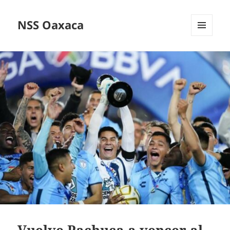
NSS Oaxaca
MENÚ
Y
WIDGETS