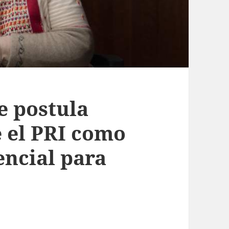
e postula
e el PRI como
encial para