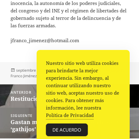
inocencia, la autonomía de los poderes judiciales,
del congreso y del INE y el régimen de libertades del
gobernado sujeto al terror de la delincuencia y de
las fuerzas armadas.
jfranco_jimenez@hotmail.com
Nuestro sitio web utiliza cookies
Publicado
Autor
Categorías
para brindarte la mejor
septiembre 25, 2022
Jorge E. Franco Jiménez
Jorge E.
el
Franco Jiménez
experiencia. Sin embargo, al
continuar utilizando nuestro
Navegación
sitio web, aceptas nuestro uso de
ANTERIOR
de
Restitución de la morada
Entrada
cookies. Para obtener más
entradas
anterior:
información, lee nuestra
Política de Privacidad
SIGUIENTE
Gastan mexicanos más en ‘perrhijos’ y
Siguiente
‘gathijos’
entrada:
DE ACUERDO