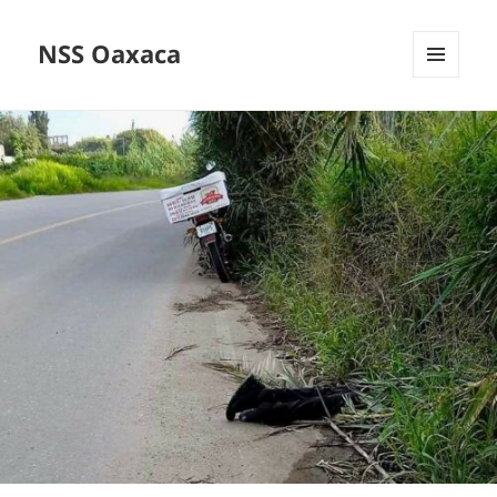
NSS Oaxaca
MENÚ
Y
WIDGETS