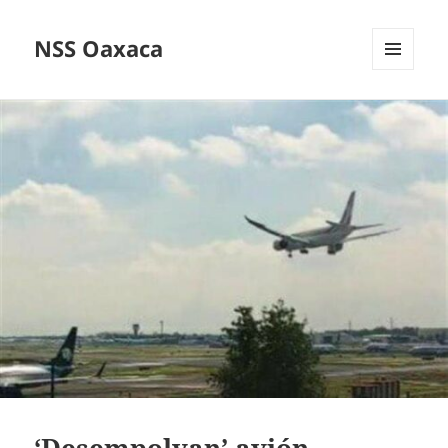
NSS Oaxaca
MENÚ
Y
WIDGETS