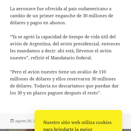
La aeronave fue ofrecida al país sudamericano a
cambio de un primer enganche de 30 millones de
dólares y pagos en abonos.
“Ya se agotó la capacidad de tiempo de vida útil del
avión de Argentina, del avión presidencial, entonces
les mandamos a decir: ahí está, llévense el avión
nuestro”, refirió el Mandatario federal.
“Pero el avión nuestro tiene un avalúo de 110
millones de dólares y ellos reservaron 30 millones
de dólares. Todavía no descartamos que puedan dar
los 30 y en plazos paguen después el resto”.
Publicado
Autor
Categorías
agosto 30, 2022
Fuente
Nacional
,
Portada
Nuestro sitio web utiliza cookies
el
para brindarte la mejor