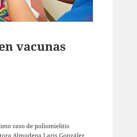
 en vacunas
timo caso de poliomielitis
ctora Almudena Laris González,