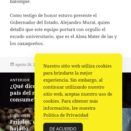
balompié.
Como testigo de honor estuvo presente el
Gobernador del Estado, Alejandro Murat, quien
detalló que este equipo portará con orgullo el
escudo universitario, que es el Alma Mater de las y
los oaxaqueños.
Publicado
Autor
Categorías
agosto 26, 2022
Comunicado
Deportes
,
Portada
Nuestro sitio web utiliza cookies
el
para brindarte la mejor
Navegación
experiencia. Sin embargo, al
ANTERIOR
de
¿Qué dice de México que sea el primer
Entrada
continuar utilizando nuestro
entradas
país del mundo que más cine de terror
anterior:
sitio web, aceptas nuestro uso de
consume?
cookies. Para obtener más
información, lee nuestra
Política de Privacidad
SIGUIENTE
Frijoles, un alimento cuyo precio sí ha
Siguiente
bajado
entrada:
DE ACUERDO