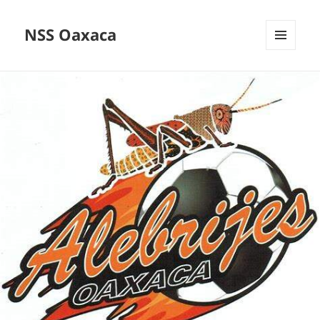
NSS Oaxaca
MENÚ
Y
WIDGETS