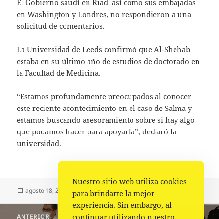
El Gobierno saudí en Riad, así como sus embajadas
en Washington y Londres, no respondieron a una
solicitud de comentarios.
La Universidad de Leeds confirmó que Al-Shehab
estaba en su último año de estudios de doctorado en
la Facultad de Medicina.
“Estamos profundamente preocupados al conocer
este reciente acontecimiento en el caso de Salma y
estamos buscando asesoramiento sobre si hay algo
que podamos hacer para apoyarla”, declaró la
universidad.
Nuestro sitio web utiliza cookies
Publicado
Autor
Categorías
agosto 18, 2022
Fuente
Mundo
para brindarte la mejor
el
experiencia. Sin embargo, al
Navegación
continuar utilizando nuestro
ANTERIOR