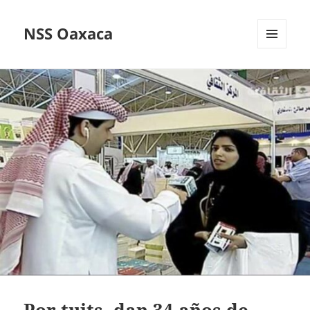
NSS Oaxaca
MENÚ
Y
WIDGETS