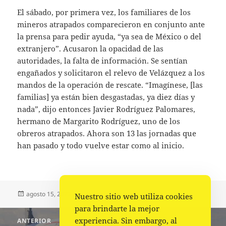
El sábado, por primera vez, los familiares de los
mineros atrapados comparecieron en conjunto ante
la prensa para pedir ayuda, “ya sea de México o del
extranjero”. Acusaron la opacidad de las
autoridades, la falta de información. Se sentían
engañados y solicitaron el relevo de Velázquez a los
mandos de la operación de rescate. “Imagínese, [las
familias] ya están bien desgastadas, ya diez días y
nada”, dijo entonces Javier Rodríguez Palomares,
hermano de Margarito Rodríguez, uno de los
obreros atrapados. Ahora son 13 las jornadas que
han pasado y todo vuelve estar como al inicio.
Publicado
Autor
Categorías
agosto 15, 2022
Fuente
Estado
,
Portada
Nuestro sitio web utiliza cookies
el
para brindarte la mejor
Navegación
experiencia. Sin embargo, al
ANTERIOR
de