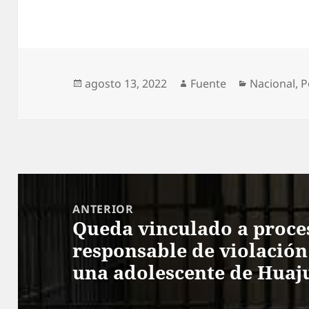
Publicado
Autor
Categorías
agosto 13, 2022
Fuente
Nacional
,
P
el
Navegación
de
ANTERIOR
Queda vinculado a proce
entradas
Entrada
responsable de violació
anterior:
una adolescente de Huaj