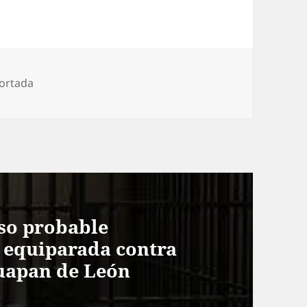
ortada
so probable
n equiparada contra
uapan de León