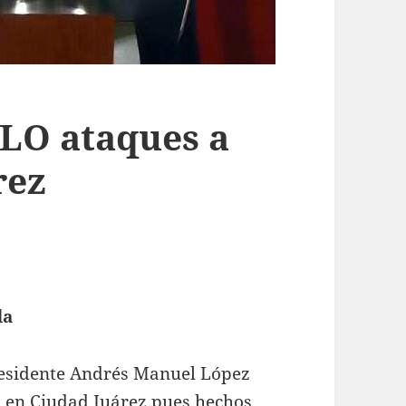
LO ataques a
rez
da
Presidente Andrés Manuel López
s en Ciudad Juárez pues hechos