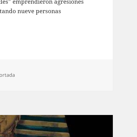
cles” emprendieron agresiones
sultando nueve personas
ortada