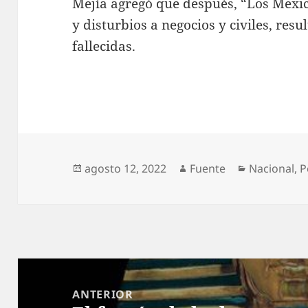
Mejía agregó que después, “Los Mexi
y disturbios a negocios y civiles, re
fallecidas.
Publicado
Autor
Categorías
agosto 12, 2022
Fuente
Nacional
,
P
el
Navegación
de
ANTERIOR